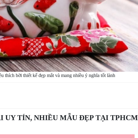
u thích bời thiết kế đẹp mắt và mang nhiều ý nghĩa tốt lành
I UY TÍN, NHIỀU MẪU ĐẸP TẠI TPHCM