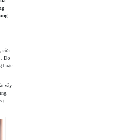
 đa
ng
rủng
, cửa
,… Do
ng hoặc
tài vẫy
ứng,
vị