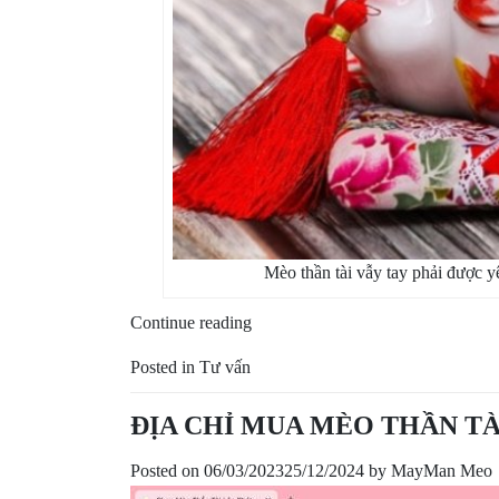
Mèo thần tài vẫy tay phải được yê
“Mèo
Continue reading
Thần
Posted in
Tư vấn
Tài
vẫy
ĐỊA CHỈ MUA MÈO THẦN TÀ
tay
phải
Posted on
06/03/2023
25/12/2024
by
MayMan Meo
có