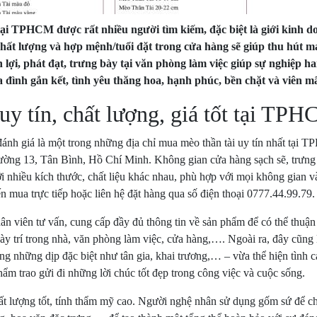
tại TPHCM được rất nhiều người tìm kiếm, đặc biệt là giới kinh d
hất lượng và hợp mệnh/tuổi đặt trong cửa hàng sẽ giúp thu hút m
 lợi, phát đạt, trưng bày tại văn phòng làm việc giúp sự nghiệp h
a đình gắn kết, tình yêu thăng hoa, hạnh phúc, bền chặt và viên m
uy tín, chất lượng, giá tốt tại TP
nh giá là một trong những địa chỉ mua mèo thần tài uy tín nhất tại 
ường 13, Tân Bình, Hồ Chí Minh. Không gian cửa hàng sạch sẽ, trưng 
 nhiều kích thước, chất liệu khác nhau, phù hợp với mọi không gian v
n mua trực tiếp hoặc liên hệ đặt hàng qua số điện thoại 0777.44.99.79.
n viên tư vấn, cung cấp đầy đủ thông tin về sản phẩm để có thể thuận 
ày trí trong nhà, văn phòng làm việc, cửa hàng,…. Ngoài ra, đây cũng
ng những dịp đặc biệt như tân gia, khai trương,… – vừa thể hiện tình 
ẩm trao gửi đi những lời chúc tốt đẹp trong công việc và cuộc sống.
ất lượng tốt, tính thẩm mỹ cao. Người nghệ nhân sử dụng gốm sứ để ch