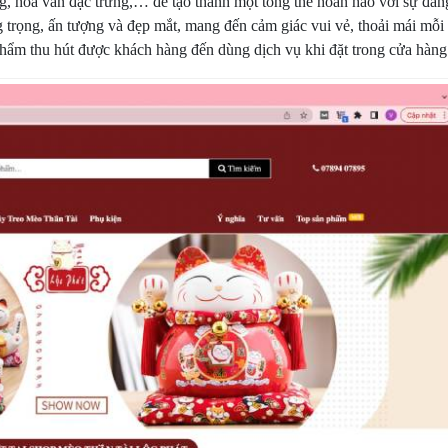
ệng, hoa văn đặc trưng,… để tạo thành một tổng thể hoàn hảo với sự đán
trọng, ấn tượng và đẹp mắt, mang đến cảm giác vui vẻ, thoải mái mỗi
phẩm thu hút được khách hàng đến dùng dịch vụ khi đặt trong cửa hàng