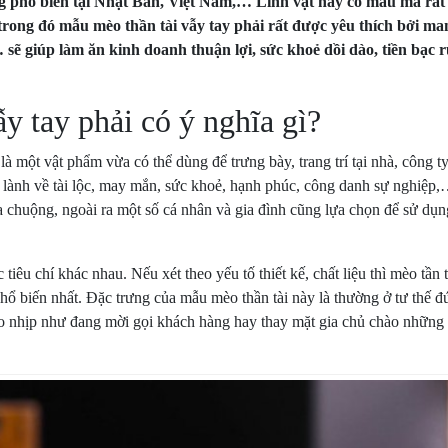
ng phổ biến tại Nhật Bản, Việt Nam,… Linh vật này có mẫu mã rất
trong đó mẫu mèo thần tài vẫy tay phải rất được yêu thích bởi ma
 sẽ giúp làm ăn kinh doanh thuận lợi, sức khoẻ dồi dào, tiền bạc 
ẫy tay phải có ý nghĩa gì?
à một vật phẩm vừa có thể dùng để trưng bày, trang trí tại nhà, công ty
t lành về tài lộc, may mắn, sức khoẻ, hạnh phúc, công danh sự nghiệp
a chuộng, ngoài ra một số cá nhân và gia đình cũng lựa chọn để sử dụ
 tiêu chí khác nhau. Nếu xét theo yếu tố thiết kế, chất liệu thì mèo tần 
ổ biến nhất. Đặc trưng của mẫu mèo thần tài này là thường ở tư thế đ
heo nhịp như đang mời gọi khách hàng hay thay mặt gia chủ chào những 