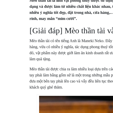
Mèo thần tài là linh vật phong thuỷ được sử dụ
dạng và được làm từ nhiều chất liệu khác nhau, 
nhiều ý nghĩa tốt đẹp, đặt trong nhà, cửa hàng,…
rỉnh, may mắn “mỉm cười”.
[Giải đáp] Mèo thần tài v
Mèo thần tài có tên tiếng Anh là Maneki Neko. Đây l
hàng, vừa có nhiều ý nghĩa, tác dụng phong thuỷ tố
đó, vật phẩm này được giới làm ăn kinh doanh rất ư
làm quà tặng.
Mèo thần tài được chia ra làm nhiều loại dựa trên các
tay phải làm bằng gốm sứ là một trong những mẫu ph
đưa một bên tay phải lên cao và vẫy đều liên tục t
khách quý ghé thăm.