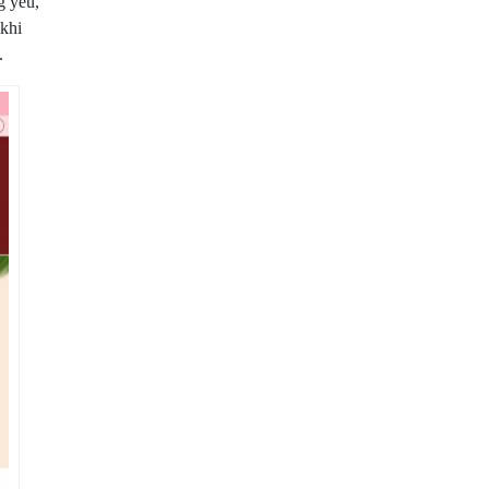
g yêu,
 khi
.