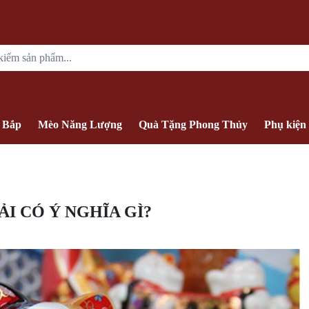
 Bắp
Mèo Năng Lượng
Quà Tặng Phong Thủy
Phụ kiện
I CÓ Ý NGHĨA GÌ?