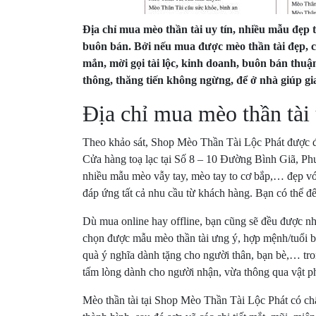
Địa chỉ mua mèo thần tài uy tín, nhiều mẫu đẹp 
buôn bán. Bởi nếu mua được mèo thần tài đẹp, c
mắn, mời gọi tài lộc, kinh doanh, buôn bán thuận
thông, thăng tiến không ngừng, để ở nhà giúp gi
Địa chỉ mua mèo thần tài 
Theo khảo sát, Shop Mèo Thần Tài Lộc Phát được đá
Cửa hàng toạ lạc tại Số 8 – 10 Đường Bình Giã, Ph
nhiều mẫu
mèo vẫy tay
,
mèo tay to cơ bắp
,… đẹp với
đáp ứng tất cả nhu cầu từ khách hàng. Bạn có thể đế
Dù mua online hay offline, bạn cũng sẽ đều được nhâ
chọn được mẫu mèo thần tài ưng ý, hợp mệnh/tuổi b
quà ý nghĩa dành tặng cho người thân, bạn bè,… tro
tấm lòng dành cho người nhận, vừa thông qua vật ph
Mèo thần tài tại Shop Mèo Thần Tài Lộc Phát có ch