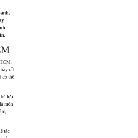
oanh,
ay
anh
ãn.
HCM
TPHCM.
bày rất
à có thể
lợi lựa
 là món
cảm,
ế tác