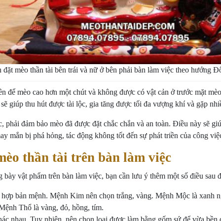
đặt mèo thần tài bên trái và nữ ở bên phải bàn làm việc theo hướng
 nên để mèo cao hơn một chút và không được có vật cản ở trước mặt mè
y sẽ giúp thu hút được tài lộc, gia tăng được tối đa vượng khí và gặp n
việc, phải đảm bảo mèo đã được đặt chắc chắn và an toàn. Điều này sẽ 
ay mắn bị phá hỏng, tác động không tốt đến sự phát triền của công việc
mèo thần tài trên bàn làm việc
ng bày vật phẩm trên bàn làm việc, bạn cần lưu ý thêm một số điều sau 
 sắc hợp bản mệnh. Mệnh Kim nên chọn trắng, vàng. Mệnh Mộc là xanh
Mệnh Thổ là vàng, đỏ, hồng, tím.
hác nhau. Tuy nhiên, nên chọn loại được làm bằng gốm sứ để vừa bền đ