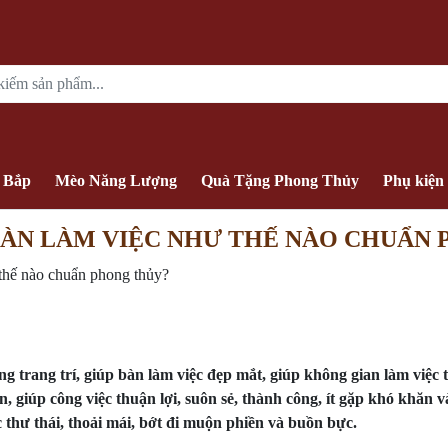
 Bắp
Mèo Năng Lượng
Quà Tặng Phong Thủy
Phụ kiện
BÀN LÀM VIỆC NHƯ THẾ NÀO CHUẨN
 thế nào chuẩn phong thủy?
ụng trang trí, giúp bàn làm việc đẹp mắt, giúp không gian làm việ
n, giúp công việc thuận lợi, suôn sẻ, thành công, ít gặp khó khăn 
 thư thái, thoải mái, bớt đi muộn phiền và buồn bực.