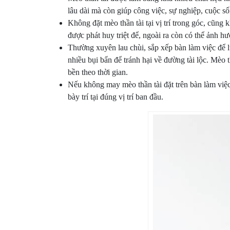
lâu dài mà còn giúp công việc, sự nghiệp, cuộc số
Không đặt mèo thần tài tại vị trí trong góc, cũng
được phát huy triệt để, ngoài ra còn có thể ảnh hư
Thường xuyên lau chùi, sắp xếp bàn làm việc để 
nhiều bụi bẩn để tránh hại về đường tài lộc. Mèo 
bền theo thời gian.
Nếu không may mèo thần tài đặt trên bàn làm việc
bày trí tại đúng vị trí ban đầu.