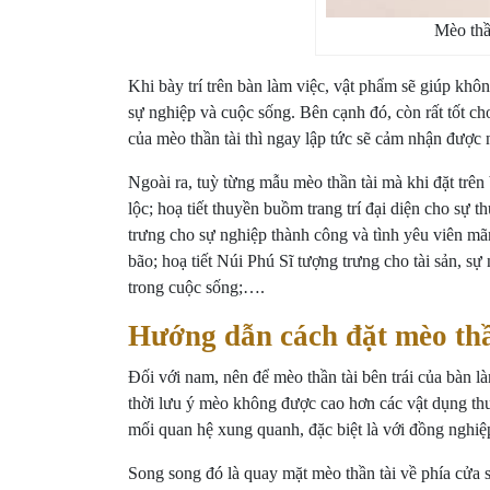
Mèo thầ
Khi bày trí trên bàn làm việc, vật phẩm sẽ giúp khô
sự nghiệp và cuộc sống. Bên cạnh đó, còn rất tốt c
của mèo thần tài thì ngay lập tức sẽ cảm nhận được n
Ngoài ra, tuỳ từng mẫu mèo thần tài mà khi đặt trên
lộc; hoạ tiết thuyền buồm trang trí đại diện cho sự 
trưng cho sự nghiệp thành công và tình yêu viên mãn
bão; hoạ tiết Núi Phú Sĩ tượng trưng cho tài sản, sự 
trong cuộc sống;….
Hướng dẫn cách đặt mèo thần
Đối với nam, nên để mèo thần tài bên trái của bàn
thời lưu ý mèo không được cao hơn các vật dụng thư
mối quan hệ xung quanh, đặc biệt là với đồng nghiệ
Song song đó là quay mặt mèo thần tài về phía cửa 