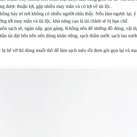
ng được thuận lợi, gặp nhiều may mắn và có lợi về tài lộc.
 không bày trí nơi không có nhiều người nhìn thấy. Nếu làm ngược lại,
ởng tới may mắn và tài lộc, khả năng cao là tài chính sẽ bị hạn chế.
luôn sạch sẽ, ngăn nắp, gọn gàng. Không nên để những đồ dùng, vật d
thần tài đặt bên trên nên dùng khăn riêng, sạch thấm nước sạch lau nư
 bị bể vỡ thì dùng muối thô để làm sạch mèo rồi đem gói gọn lại và ma