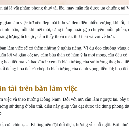
n tài là vật phẩm phong thuỷ tài lộc, may mắn rất được ưa chuộng tại 
ng gian làm việc trở nên đẹp mắt hơn và đem đến nhiều vượng khí tốt, t
ho tinh thần, mỗi khi mệt mỏi, căng thẳng hoặc gặp chuyện buồn phiền
ăng lượng tích cực, cảm thấy thoải mái, thư thái và vui vẻ hơn.
 bàn làm việc sẽ có thêm những ý nghĩa riêng. Ví dụ đeo chuông vàng ở
thuận lợi và giàu có; tay cầm búa thần có hàm ý là mọi mong cầu đều có t
; hoạ tiết rùa và hạc được xem là biểu tượng của sự trường thọ; hoạ ti
nổi tiếng; hoạ tiết cá chép là biểu tượng của danh vọng, tiền tài; hoạ t
 tài trên bàn làm việc
 làm việc và theo hướng Đông Nam. Đối với nữ, cần làm ngược lại, bà
ờng sử dụng ở bên trái, điều này giúp vừa đạt được tác dụng phong th
p.
sổ, cửa chính,…. Không nên đặt đối diện, hướng về chỗ ngồi. Bởi như 