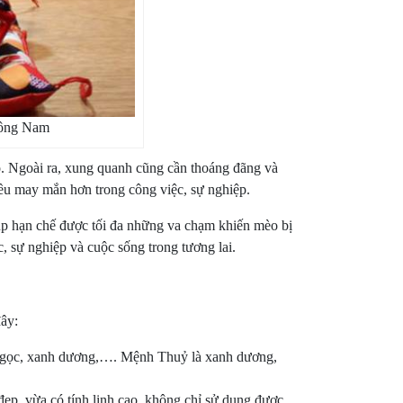
 Đông Nam
o. Ngoài ra, xung quanh cũng cần thoáng đãng và
hiều may mắn hơn trong công việc, sự nghiệp.
giúp hạn chế được tối đa những va chạm khiến mèo bị
, sự nghiệp và cuộc sống trong tương lai.
đây:
 ngọc, xanh dương,…. Mệnh Thuỷ là xanh dương,
ẹp, vừa có tính linh cao, không chỉ sử dụng được