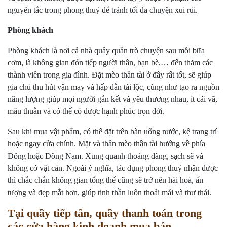
nguyên tắc trong phong thuỷ để tránh tối đa chuyện xui rủi.
Phòng khách
Phòng khách là nơi cả nhà quây quần trò chuyện sau mỗi bữa
cơm, là không gian đón tiếp người thân, bạn bè,… đến thăm các
thành viên trong gia đình. Đặt mèo thần tài ở đây rất tốt, sẽ giúp
gia chủ thu hút vận may và hấp dẫn tài lộc, cũng như tạo ra nguồn
năng lượng giúp mọi người gắn kết và yêu thương nhau, ít cải vã,
mâu thuẫn và có thể có được hạnh phúc trọn đời.
Sau khi mua vật phẩm, có thể đặt trên bàn uống nước, kệ trang trí
hoặc ngay cửa chính. Mặt và thân mèo thần tài hướng về phía
Đông hoặc Đông Nam. Xung quanh thoáng đãng, sạch sẽ và
không có vật cản. Ngoài ý nghĩa, tác dụng phong thuỷ nhận được
thì chắc chắn không gian tổng thể cũng sẽ trở nên hài hoà, ấn
tượng và đẹp mắt hơn, giúp tinh thần luôn thoải mái và thư thái.
Tại quầy tiếp tân, quầy thanh toán trong
các cửa hàng kinh doanh mua bán