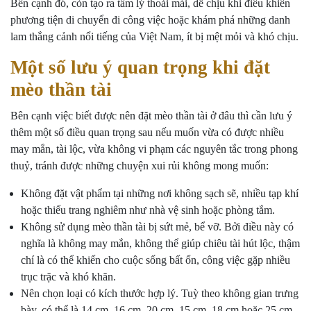
Bên cạnh đó, còn tạo ra tâm lý thoải mái, dễ chịu khi điều khiển
phương tiện di chuyển đi công việc hoặc khám phá những danh
lam thắng cảnh nổi tiếng của Việt Nam, ít bị mệt mỏi và khó chịu.
Một số lưu ý quan trọng khi đặt
mèo thần tài
Bên cạnh việc biết được nên đặt mèo thần tài ở đâu thì cần lưu ý
thêm một số điều quan trọng sau nếu muốn vừa có được nhiều
may mắn, tài lộc, vừa không vi phạm các nguyên tắc trong phong
thuỷ, tránh được những chuyện xui rủi không mong muốn:
Không đặt vật phẩm tại những nơi không sạch sẽ, nhiều tạp khí
hoặc thiếu trang nghiêm như nhà vệ sinh hoặc phòng tắm.
Không sử dụng mèo thần tài bị sứt mẻ, bể vỡ. Bởi điều này có
nghĩa là không may mắn, không thể giúp chiêu tài hút lộc, thậm
chí là có thể khiến cho cuộc sống bất ổn, công việc gặp nhiều
trục trặc và khó khăn.
Nên chọn loại có kích thước hợp lý. Tuỳ theo không gian trưng
bày, có thể là 14 cm, 16 cm, 20 cm, 15 cm, 18 cm hoặc 25 cm