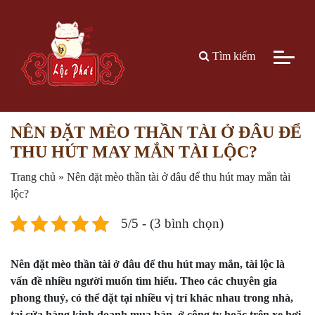
Tìm kiếm
NÊN ĐẶT MÈO THẦN TÀI Ở ĐÂU ĐỂ
THU HÚT MAY MẮN TÀI LỘC?
Trang chủ
»
Nên đặt mèo thần tài ở đâu để thu hút may mắn tài
lộc?
5/5 - (3 bình chọn)
Nên đặt mèo thần tài ở đâu để thu hút may mắn, tài lộc là
vấn đề nhiều người muốn tìm hiểu. Theo các chuyên gia
phong thuỷ, có thể đặt tại nhiều vị trí khác nhau trong nhà,
tại cửa hàng kinh doanh mua bán, ở công ty hoặc trên xe hơi,