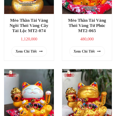
Mèo Thần Tài Vàng
Mèo Thần Tài Vàng
Ngồi Thỏi Vàng Cây
Thỏi Vàng Tứ Phúc
Tài Lộc MT2-074
MT2-065
1,120,000
480,000
Xem Chi Tiết
Xem Chi Tiết