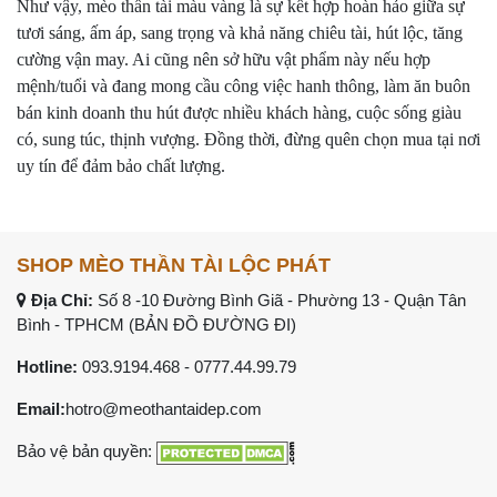
Như vậy, mèo thần tài màu vàng là sự kết hợp hoàn hảo giữa sự
tươi sáng, ấm áp, sang trọng và khả năng chiêu tài, hút lộc, tăng
cường vận may. Ai cũng nên sở hữu vật phẩm này nếu hợp
mệnh/tuổi và đang mong cầu công việc hanh thông, làm ăn buôn
bán kinh doanh thu hút được nhiều khách hàng, cuộc sống giàu
có, sung túc, thịnh vượng. Đồng thời, đừng quên chọn mua tại nơi
uy tín để đảm bảo chất lượng.
SHOP MÈO THẦN TÀI LỘC PHÁT
Địa Chỉ:
Số 8 -10 Đường Bình Giã - Phường 13 - Quận Tân
Bình - TPHCM (
BẢN ĐỒ ĐƯỜNG ĐI
)
Hotline:
093.9194.468
- 0777.44.99.79
Email:
hotro@meothantaidep.com
Bảo vệ bản quyền: