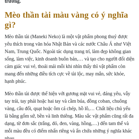
trương.
Mèo thần tài màu vàng có ý nghĩa
gì?
Mèo thần tài (Maneki Neko) là một vật phẩm phong thuỷ được
yêu thích trong văn hóa Nhật Bản và các nước Châu Á như Việt
Nam, Trung Quốc. Ngoài tác dụng trang trí, làm đẹp không gian
sống, làm việc, kinh doanh buôn bán,… và tạo cho người đối diện
cảm giác vui vẻ, thoải mái mỗi khi nhìn thấy thì vật phẩm còn
mang đến những điều tích cực về tài lộc, may mắn, sức khỏe,
hạnh phúc.
Mèo thần tài được thể hiện với gương mặt vui vẻ, đáng yêu, vẫy
tay trái, tay phải hoặc hai tay và cầm búa, đồng coban, chuông
vàng, câu đối, quạt hoặc ôm cá chép, hồ lô,… Chất liệu chủ yếu
là bằng gốm sứ, bền và linh thiêng. Màu sắc vật phẩm cũng rất đa
dạng, từ đơn sắc (trắng, đỏ, đen, vàng, hồng,…) đến tam thể và
mỗi màu đều có điểm nhấn riêng và ẩn chứa những ý nghĩa khác
nhau.