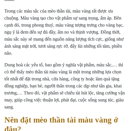
Trong các màu sắc của mèo thần tài, màu vàng rất được ưa
chuộng. Màu vàng tạo cho vật phẩm sự sang trọng, ấm áp. Bên
cạnh đó, trong phong thuỷ, màu vàng tượng trưng cho vàng bạc,
ngụ ý là đem đến sự đủ đầy, ấm no và thịnh vượng. Đồng thời,
màu sắc này sẽ mang đến nguồn năng lượng tích cực, giống như
ánh sáng mặt trời, tươi sáng rực rỡ, đẩy lùi những tối tăm, phiền
não.
Dung hoà các yếu tố, bao gồm ý nghĩa vật phẩm, màu sắc,… thì
có thể thấy mèo thần tài màu vàng là một trong những lựa chọn
tốt nhất để đặt trong nhà, cửa hàng, công ty hoặc làm quà tặng
đồng nghiệp, bạn bè, người thân trong các dịp như tân gia, khai
trương,… Theo đó, vật phẩm sẽ chiêu tài hút lộc, tăng cường vận
may, giúp công việc thuận lợi, phát đạt, cuộc sống sung túc, giàu
sang.
Nên đặt mèo thần tài màu vàng ở
đâu?