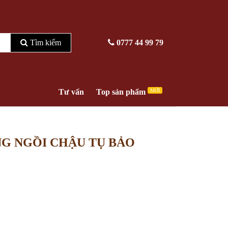
Tìm kiếm
0777 44 99 79
Tư vấn
Top sản phẩm
MỚI
NG NGỒI CHẬU TỤ BẢO