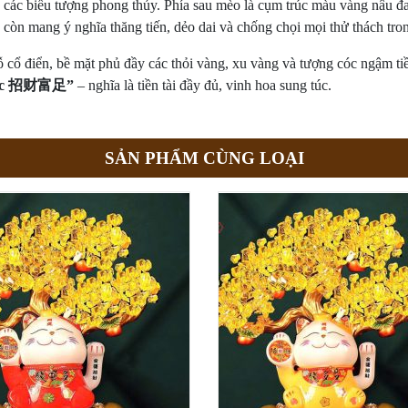
a các biểu tượng phong thủy. Phía sau mèo là cụm trúc màu vàng nâu đ
ủy còn mang ý nghĩa thăng tiến, dẻo dai và chống chọi mọi thử thách tro
cổ điển, bề mặt phủ đầy các thỏi vàng, xu vàng và tượng cóc ngậm tiền
Túc 招财富足”
– nghĩa là tiền tài đầy đủ, vinh hoa sung túc.
SẢN PHẨM CÙNG LOẠI