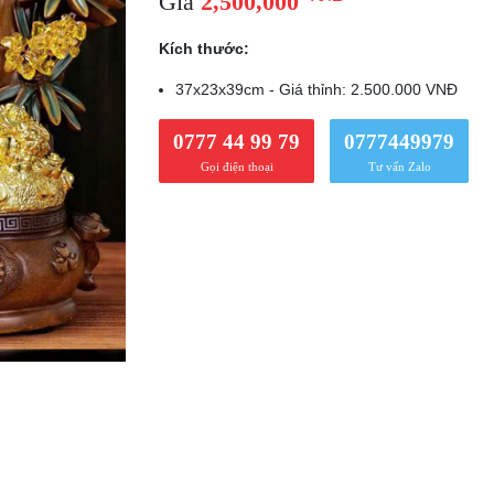
Giá
2,500,000
Kích thước:
37x23x39cm - Giá thỉnh: 2.500.000 VNĐ
0777 44 99 79
0777449979
Gọi điện thoại
Tư vấn Zalo