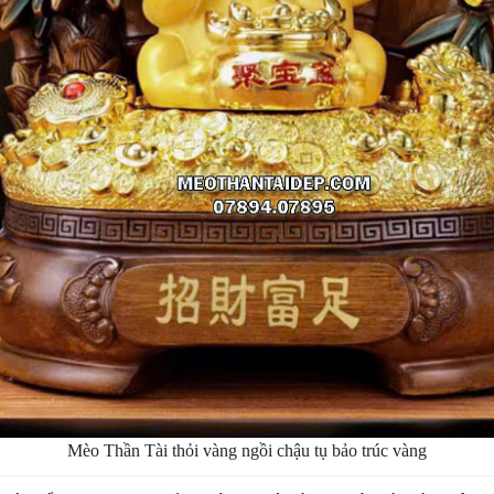
Mèo Thần Tài thỏi vàng ngồi chậu tụ bảo trúc vàng