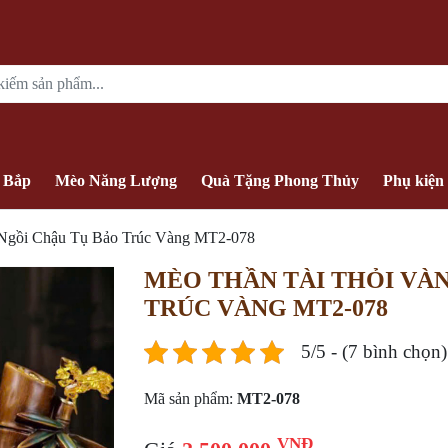
 Bắp
Mèo Năng Lượng
Quà Tặng Phong Thủy
Phụ kiện
 Ngồi Chậu Tụ Bảo Trúc Vàng MT2-078
MÈO THẦN TÀI THỎI VÀ
TRÚC VÀNG MT2-078
5/5 - (7 bình chọn)
Mã sản phẩm:
MT2-078
VNĐ