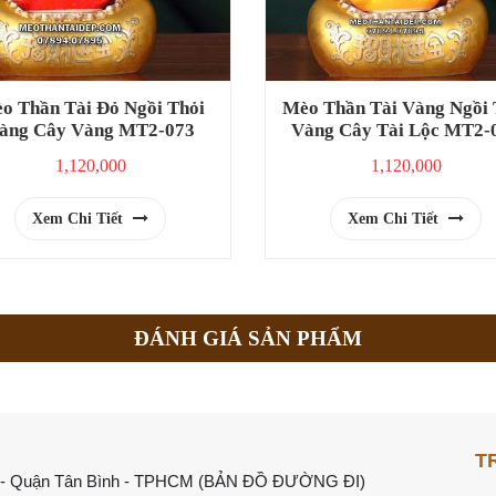
o Thần Tài Đỏ Ngồi Thỏi
Mèo Thần Tài Vàng Ngồi 
àng Cây Vàng MT2-073
Vàng Cây Tài Lộc MT2-
1,120,000
1,120,000
Xem Chi Tiết
Xem Chi Tiết
ĐÁNH GIÁ SẢN PHẨM
T
 - Quận Tân Bình - TPHCM (
BẢN ĐỒ ĐƯỜNG ĐI
)