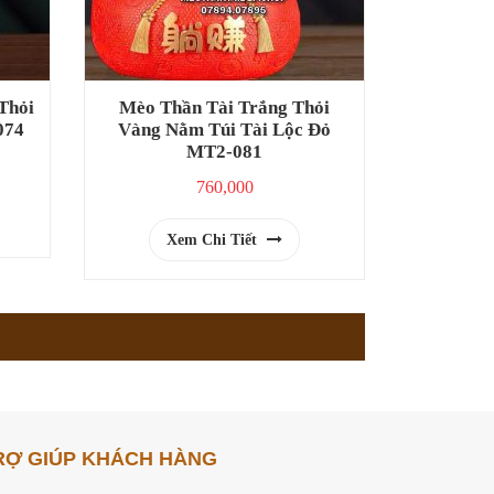
Thỏi
Mèo Thần Tài Trắng Thỏi
074
Vàng Nằm Túi Tài Lộc Đỏ
MT2-081
760,000
Xem Chi Tiết
RỢ GIÚP KHÁCH HÀNG