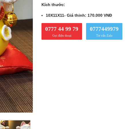
Kích thước:
10X11X11- Giá thỉnh: 170.000 VNĐ
0777 44 99 79
0777449979
Gọi điện thoại
Tư vấn Zalo