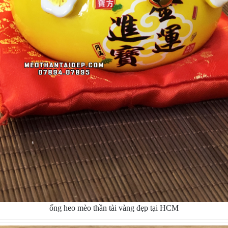
ống heo mèo thần tài vàng đẹp tại HCM