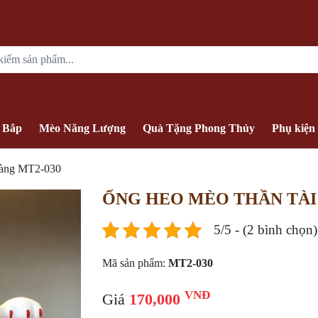
 Bắp
Mèo Năng Lượng
Quà Tặng Phong Thủy
Phụ kiện
àng MT2-030
ỐNG HEO MÈO THẦN TÀI
5/5 - (2 bình chọn)
Mã sản phẩm:
MT2-030
VNĐ
Giá
170,000