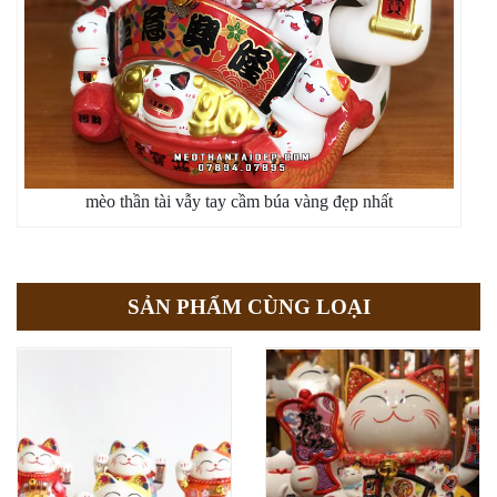
mèo thần tài vẫy tay cầm búa vàng đẹp nhất
SẢN PHẨM CÙNG LOẠI