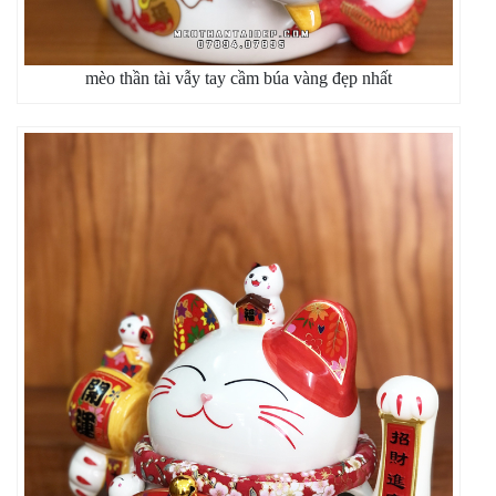
mèo thần tài vẫy tay cầm búa vàng đẹp nhất