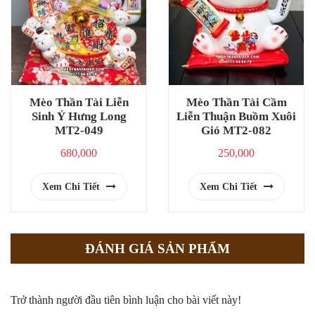
Mèo Thần Tài Liễn
Mèo Thần Tài Cầm
Sinh Ý Hưng Long
Liễn Thuận Buồm Xuôi
MT2-049
Gió MT2-082
680,000
250,000
Xem Chi Tiết
Xem Chi Tiết
ĐÁNH GIÁ SẢN PHẨM
Trở thành người đầu tiên bình luận cho bài viết này!