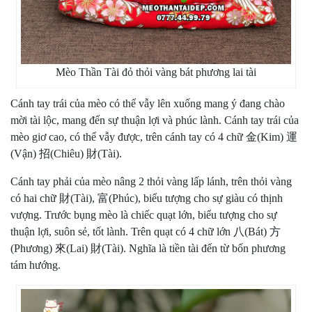
Mèo Thần Tài đỏ thỏi vàng bát phương lai tài
Cánh tay trái của mèo có thể vẫy lên xuống mang ý đang chào
mời tài lộc, mang đến sự thuận lợi và phúc lành. Cánh tay trái của
mèo giơ cao, có thể vẫy được, trên cánh tay có 4 chữ 金(Kim) 運
(Vận) 招(Chiêu) 財(Tài).
Cánh tay phải của mèo nâng 2 thỏi vàng lấp lánh, trên thỏi vàng
có hai chữ 財(Tài), 富(Phúc), biểu tượng cho sự giàu có thịnh
vượng. Trước bụng mèo là chiếc quạt lớn, biểu tượng cho sự
thuận lợi, suôn sẻ, tốt lành. Trên quạt có 4 chữ lớn 八(Bát) 方
(Phương) 來(Lai) 財(Tài). Nghĩa là tiền tài đến từ bốn phương
tám hướng.