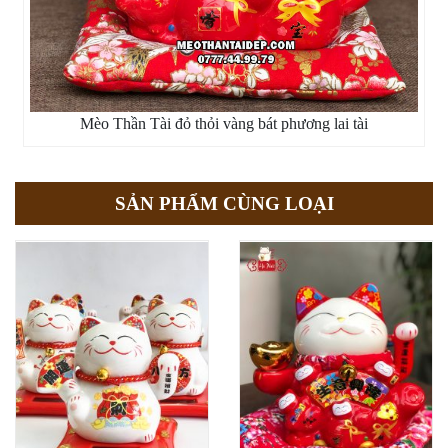
Mèo Thần Tài đỏ thỏi vàng bát phương lai tài
SẢN PHẨM CÙNG LOẠI