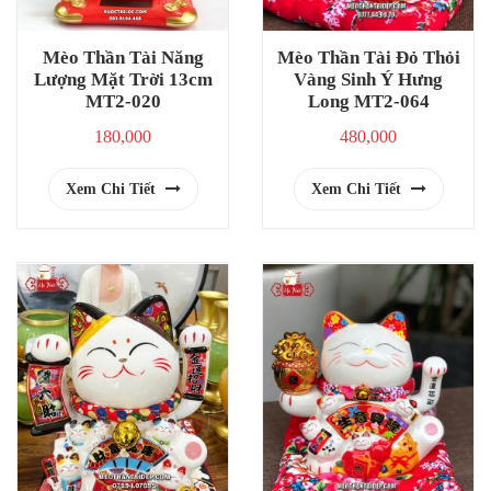
Mèo Thần Tài Năng
Mèo Thần Tài Đỏ Thỏi
Lượng Mặt Trời 13cm
Vàng Sinh Ý Hưng
MT2-020
Long MT2-064
180,000
480,000
Xem Chi Tiết
Xem Chi Tiết