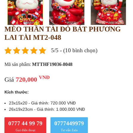
MÈO THẦN TÀI ĐỎ BÁT PHƯƠNG
LAI TÀI MT2-048
5/5 - (10 bình chọn)
Mã sản phẩm:
MTTHF19036-8048
VNĐ
Giá
720,000
Kích thước:
23x15x20 - Giá thỉnh: 720.000 VNĐ
26x19x23cm - Giá thỉnh: 1.000.000 VNĐ
0777 44 99 79
0777449979
Gọi điện thoại
Tư vấn Zalo